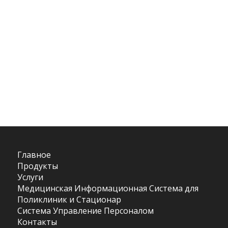
прибыли и
уменьшит объем
работы.
Ngsoft Software
Solutions
Главное
Продукты
Услуги
Медицинская Информационная Система для
Поликлиник и Стационар
Система Управление Персоналом
Контакты